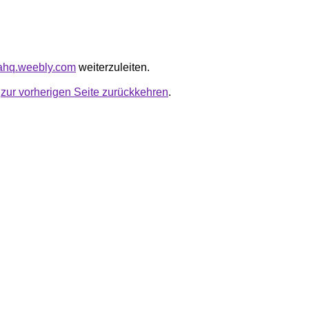
piahq.weebly.com
weiterzuleiten.
u
zur vorherigen Seite zurückkehren
.